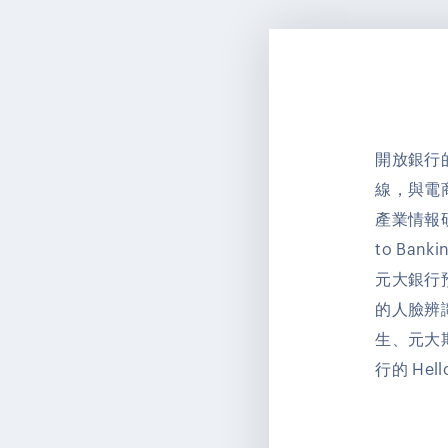
開放銀行
線，與電
產業情報研
to Bank
元大銀行預
的人臉辨
生、元大
行的 Hel