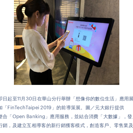
即日起至11月30日在華山分行舉辦「想像你的數位生活」應用
「FinTechTaipei 2019」的前導策展。圖／元大銀行提供
合「Open Banking」應用服務，並結合消費「大數據」，
行銷，及建立互相導客的新行銷獲客模式，創造客戶、零售業