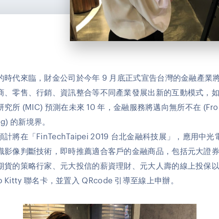
的時代來臨，財金公司於今年 9 月底正式宣告台灣的金融產業
商、零售、行銷、資訊整合等不同產業發展出新的互動模式，
究所 (MIC) 預測在未來 10 年，金融服務將邁向無所不在 (From
ing) 的新境界。
計將在「FinTechTaipei 2019 台北金融科技展」，應用中
識影像判斷技術，即時推薦適合客戶的金融商品，包括元大證
期貨的策略行家、元大投信的薪資理財、元大人壽的線上投保
lo Kitty 聯名卡，並置入 QRcode 引導至線上申辦。