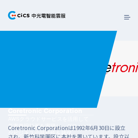
Coretronic Corporation
AWSクラウドサービスを活用して
災害復旧計画を実現し、グローバル
Coretronic Corporationは1992年6月30日に設立
なビジネスの持続性を確保。
され、新竹科学園区に本社を置いています。設立以