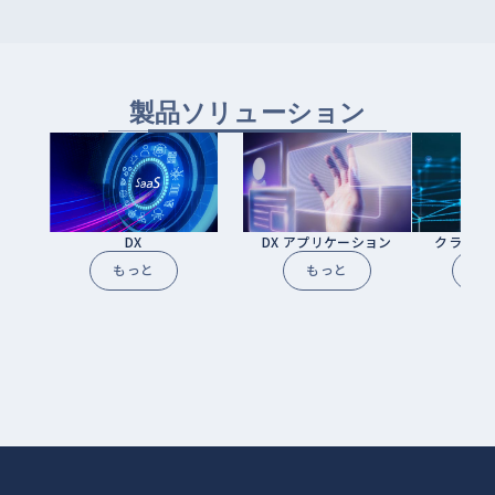
製品ソリューション
DX
DX アプリケーション
クラウド
もっと
もっと
も